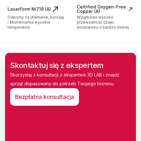
Certified Oxygen-Free
LaserForm Ni718 (A)
Copper (A)
Odporny na utlenianie, korozję
Wyjątkowo wysoka
i ekstremalnie wysokie
przewodność dzięki
temperatury
środowisku o bardzo niskiej
zawartości tlenu (architektura
komory próżniowej DMP)
Skontaktuj się z ekspertem
Skorzystaj z konsultacji z ekspertem 3D LAB i znajdź
sprzęt dopasowany do potrzeb Twojego biznesu
Bezpłatna konsultacja