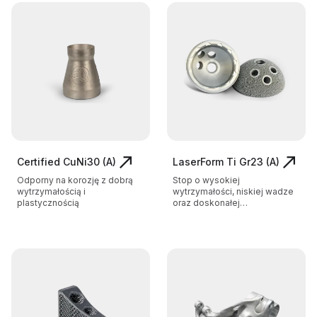
Certified CuNi30 (A)
LaserForm Ti Gr23 (A)
Odporny na korozję z dobrą
Stop o wysokiej
wytrzymałością i
wytrzymałości, niskiej wadze
plastycznością
oraz doskonałej
biokompatybilności przez
niższą zawartość tlenu niż w
Gr5