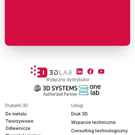
Stopka
Social Media
Linkedin
Facebook
YouTube
Wyłączny dystrybutor
Drukarki 3D
Usługi
Do metalu
Druk 3D
Tworzywowe
Wsparcie techniczne
Odlewnicze
Consulting technologiczny