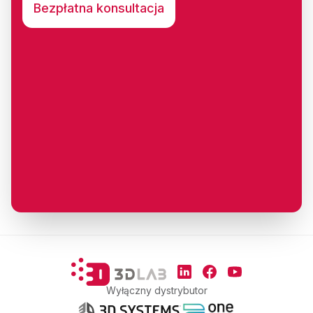
Bezpłatna konsultacja
Stopka
Social Media
Linkedin
Facebook
YouTube
Wyłączny dystrybutor