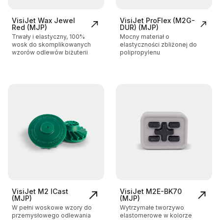
VisiJet Wax Jewel
VisiJet ProFlex (M2G-
Red (MJP)
DUR) (MJP)
Trwały i elastyczny, 100%
Mocny materiał o
wosk do skomplikowanych
elastyczności zbliżonej do
wzorów odlewów biżuterii
polipropylenu
VisiJet M2 ICast
VisiJet M2E-BK70
(MJP)
(MJP)
W pełni woskowe wzory do
Wytrzymałe tworzywo
przemysłowego odlewania
elastomerowe w kolorze