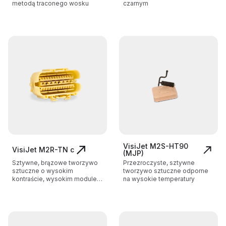
metodą traconego wosku
czarnym
VisiJet M2S-HT90
VisiJet M2R-TN c
(MJP)
Sztywne, brązowe tworzywo
Przezroczyste, sztywne
sztuczne o wysokim
tworzywo sztuczne odporne
kontraście, wysokim module
na wysokie temperatury
sprężystości i odporności
termicznej