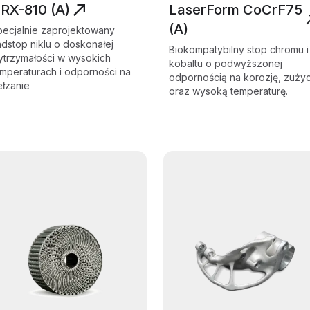
RX-810 (A)
LaserForm CoCrF75
(A)
pecjalnie zaprojektowany
dstop niklu o doskonałej
Biokompatybilny stop chromu i
ytrzymałości w wysokich
kobaltu o podwyższonej
mperaturach i odporności na
odpornością na korozję, zużyc
ełzanie
oraz wysoką temperaturę.