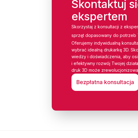
Skontaktuj si
ekspertem
Skorzystaj z konsultacji z ekspe
sprzęt dopasowany do potrzeb
Oferujemy indywidualną konsulta
wybrać idealną drukarkę 3D. Sko
wiedzy i doświadczenia, aby os
i efektywny rozwój Twojej działal
druk 3D może zrewolucjonizowa
Bezpłatna konsultacja