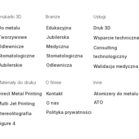
rukarki 3D
Branże
Usługi
Do metalu
Edukacyjna
Druk 3D
Tworzywowe
Jubilerska
Wsparcie techniczn
Odlewnicze
Medyczna
Consulting
Stomatologiczne
Stomatologiczna
technologiczny
Jubilerskie
Odlewnicza
Walidacja medyczna
ateriały do druku
O firmie
Inne
irect Metal Printing
Kontakt
Atomizery do metalu
ATO
O nas
ulti Jet Printing
Polityka prywatności
tereolitografia
igure 4