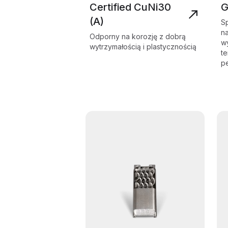
Certified CuNi30
G
(A)
S
na
Odporny na korozję z dobrą
w
wytrzymałością i plastycznością
te
p