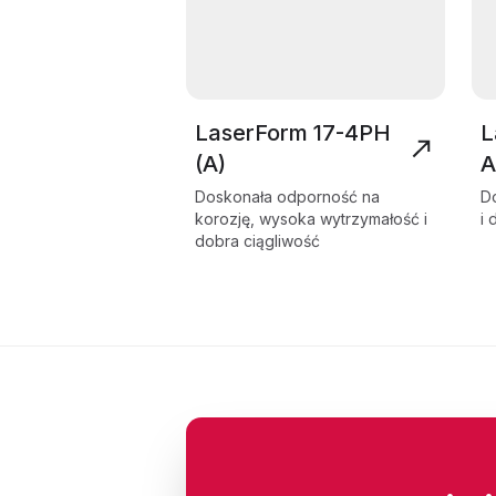
LaserForm 17-4PH
L
(A)
A
Doskonała odporność na
D
korozję, wysoka wytrzymałość i
i
dobra ciągliwość