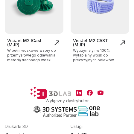
VisiJet M2 ICast
VisiJet M2 CAST
(MJP)
(MJP)
W pełni woskowe wzory do
Wytrzymały i w 100%
przemysłowego odlewania
wytapialny wosk do
metodą traconego wosku
precyzyjnych odlewów
biżuterii
Stopka
Social Media
Linkedin
Facebook
YouTube
Wyłączny dystrybutor
Drukarki 3D
Usługi